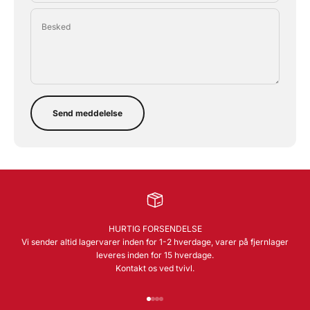
Besked
Send meddelelse
HURTIG FORSENDELSE
Vi sender altid lagervarer inden for 1-2 hverdage, varer på fjernlager
leveres inden for 15 hverdage.
Kontakt os ved tvivl.
Gå til element 1
Gå til element 2
Gå til element 3
Gå til element 4