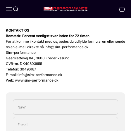
Spring til indhold
Åbn navigationsmenu
Åbn søgefunktion
Åbn in
Sim-performance
KONTAKT OS
Bemærk: Forvent venligst svar inden for 72 timer.
For at komme i kontakt med os, bedes du udfylde formularen eller sende
os en e-mail direkte på
info@
sim-performance.dk .
Sim-performance
Geerslettevej 8A , 3600 Frederikssund
CVR-nr. DK40803955
Telefon: 30496187
E-mail: info@sim-performance.dk
Web: www.sim-performance.dk
Navn
E-mail