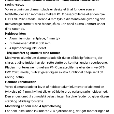
racing-setup
Vores aluminium diamantplade er designet til at fungere som en
fodstøtte, der kan monteres mellem P1-X baseprofilerne eller den nye
GT1-EVO 2020 model. Denne 4 mm tykke diamantplade giver dig den
nødvendige støtte til dine fødder, så du kan opnå ekstra komfort under
dine racerløb.
Højdepunkter:
Aluminium diamantplade, 4 mm tyk
Dimensioner: 490 x 350 mm
4 hjørnebeslag inkluderet
Tilføj komfort og støtte til dine fødder
Med vores aluminium diamantplade får du en pålidelig fodstøtte, der
sikrer, at dine fødder har den rette støtte og komfort under racerløbene.
Pladen monteres nemt mellem P1-X baseprofilerne eller den nye GT1-
EVO 2020 model, hvilket giver dig en ekstra funktionel tilføjelse til dit
racing-setup.
Holdbar konstruktion
Vores diamantplade er lavet af holdbart aluminiumsmateriale med en
tykkelse på 4 mm, hvilket sikrer pålidelig brug og langvarig holdbarhed.
Den er designet til at modstå belastningen fra dine fødder og giver dig en
stabil og pålidelig fodstøtte.
Montering er nem med 4 hjørnebeslag
For nem installation inkluderer vi 4 hjørnebeslag, der gør monteringen af