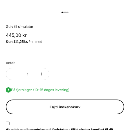
Gå til element 1
Gå til element 2
Gå til element 3
Gå til element 4
Gulv til simulator
Salgspris
445,00 kr
Antal:
På fjernlager (10-15 dages levering)
Føj til indkøbskurv
Aluminium diamantplade til fodstøtte - tilføj ekstra komfort til dit