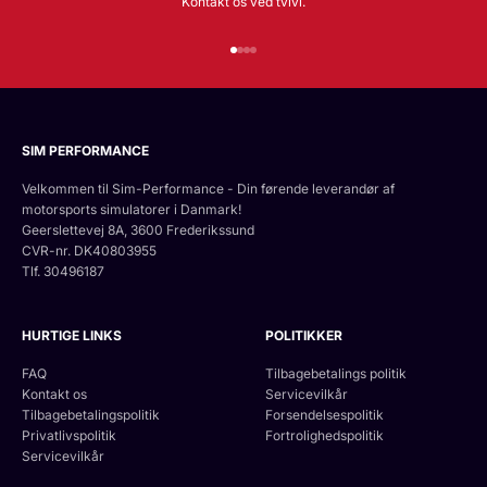
Kontakt os ved tvivl.
Gå til element 1
Gå til element 2
Gå til element 3
Gå til element 4
SIM PERFORMANCE
Velkommen til Sim-Performance - Din førende leverandør af
motorsports simulatorer i Danmark!
Geerslettevej 8A, 3600 Frederikssund
CVR-nr. DK40803955
Tlf. 30496187
HURTIGE LINKS
POLITIKKER
FAQ
Tilbagebetalings politik
Kontakt os
Servicevilkår
Tilbagebetalingspolitik
Forsendelsespolitik
Privatlivspolitik
Fortrolighedspolitik
Servicevilkår