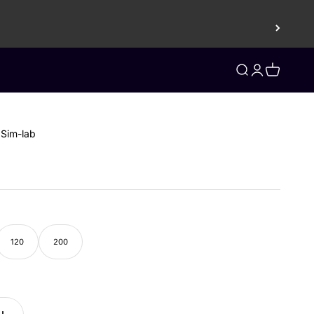
Åbn søgefunktio
Åbn kontosid
Åbn indkø
Sim-lab
120
200