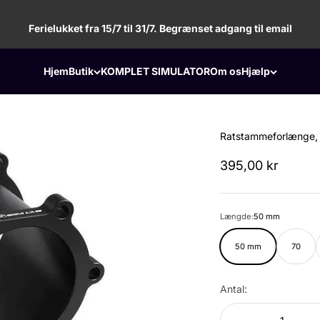
Ferielukket fra 15/7 til 31/7. Begrænset adgang til email
Hjem
Butik
KOMPLET SIMULATOR
Om os
Hjælp
Ratstammeforlænge, 
Salgspris
395,00 kr
Længde:
50 mm
50 mm
70
Antal: