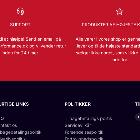
SUPPORT
PRODUKTER AF HØJESTE K
 til at hjælpe! Send en email på
Alle varer i vores shop er genn
rformance.dk og vi vender retur
lever op til de højeste standarde
inden for 24 timer.
sælger ikke noget, som vi ikke 
inde for.
URTIGE LINKS
POLITIKKER
Ti
Ab
AQ
Tilbagebetalings politik
ntakt os
Servicevilkår
lbagebetalingspolitik
Forsendelsespolitik
ivatlivspolitik
Fortrolighedspolitik