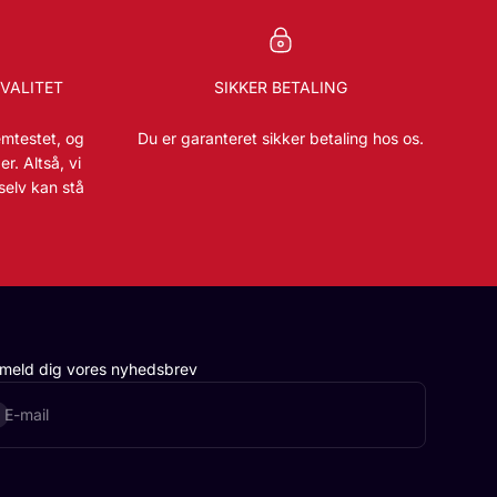
VALITET
SIKKER BETALING
emtestet, og
Du er garanteret sikker betaling hos os.
r. Altså, vi
selv kan stå
lmeld dig vores nyhedsbrev
onnér
E-mail