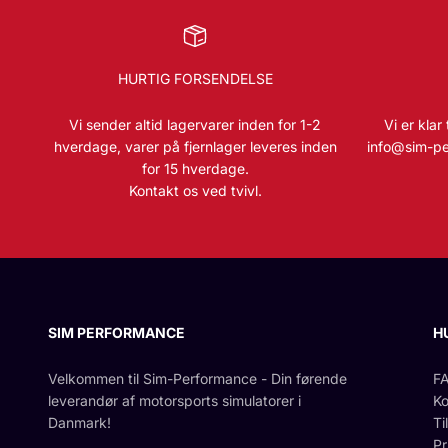
HURTIG FORSENDELSE
Vi sender altid lagervarer inden for 1-2
Vi er klar
hverdage, varer på fjernlager leveres inden
info@sim-pe
for 15 hverdage.
Kontakt os ved tvivl.
SIM PERFORMANCE
H
Velkommen til Sim-Performance - Din førende
F
leverandør af motorsports simulatorer i
Ko
Danmark!
Ti
Pr